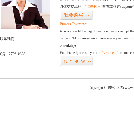
具体交易流程可
“点击这里”
查看或咨询support@
我要购买
>>
Process Overview:
4.cn is a world leading domain escrow service plat
million RMB transaction volume every year. We promi
联系我们
5 workdays.
For detailed process, you can
“visit here”
or contact
QQ：2726103981
BUY NOW
>>
Copyright © 1998 -2025 www.m